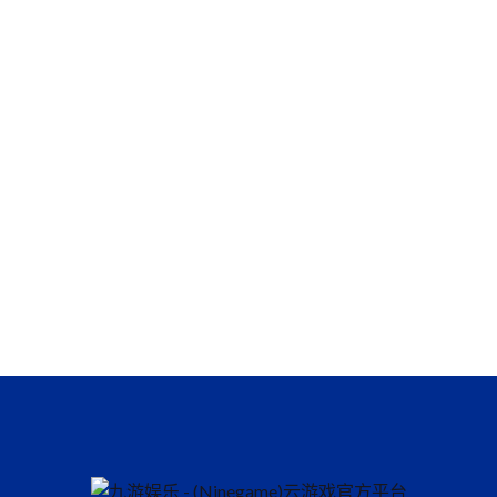
全战三国：调整难度，战略智慧引领挑战
修改单机奇迹存档：绝妙存档改造指南
三国贝贝：跟随攻击，战斗为中心
三国群英传7：武器数量上限改革，战火
中的新挑战
三国杀移动版：宝珠兑换中心
三国无双6：瞬间切换武器，战斗模式再
升级